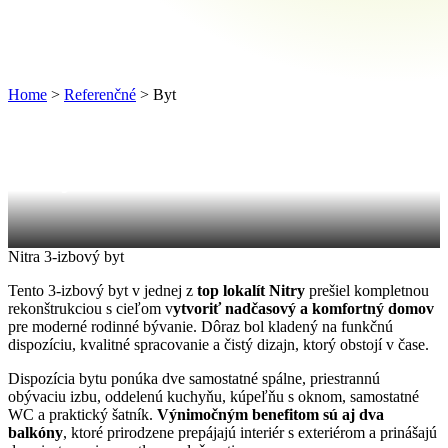
Home
>
Referenčné
>
Byt
Byt NL32
Nitra
3-izbový byt
Tento 3-izbový byt v jednej z
top lokalít Nitry
prešiel kompletnou
rekonštrukciou s cieľom v
ytvoriť nadčasový a komfortný domov
pre moderné rodinné bývanie. Dôraz bol kladený na funkčnú
dispozíciu, kvalitné spracovanie a čistý dizajn, ktorý obstojí v čase.
Dispozícia bytu ponúka dve samostatné spálne, priestrannú
obývaciu izbu, oddelenú kuchyňu, kúpeľňu s oknom, samostatné
WC a praktický šatník.
Výnimočným benefitom sú aj dva
balkóny
, ktoré prirodzene prepájajú interiér s exteriérom a prinášajú