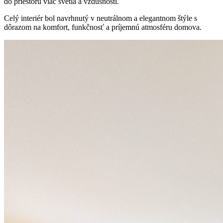
do priestoru viac svetla a vzdušnosti.
Celý interiér bol navrhnutý v neutrálnom a elegantnom štýle s
dôrazom na komfort, funkčnosť a príjemnú atmosféru domova.