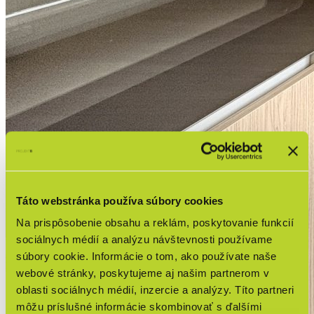
Táto webstránka používa súbory cookies
Na prispôsobenie obsahu a reklám, poskytovanie funkcií
sociálnych médií a analýzu návštevnosti používame
súbory cookie. Informácie o tom, ako používate naše
webové stránky, poskytujeme aj našim partnerom v
oblasti sociálnych médií, inzercie a analýzy. Títo partneri
môžu príslušné informácie skombinovať s ďalšími