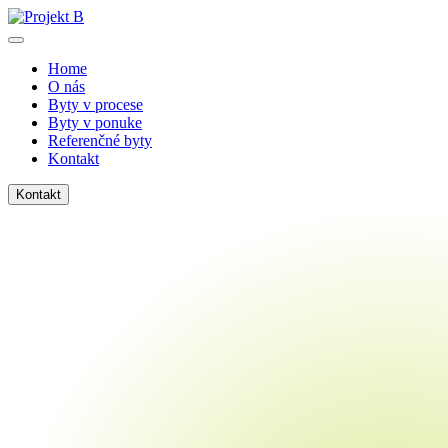
Skip
to
Projekt B
Predaj svoj byt a sleduj jeho príbeh
content
Home
O nás
Byty v procese
Byty v ponuke
Referenčné byty
Kontakt
Kontakt