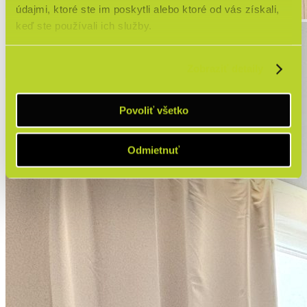
údajmi, ktoré ste im poskytli alebo ktoré od vás získali,
keď ste používali ich služby.
Zobraziť detaily
Povoliť všetko
Odmietnuť